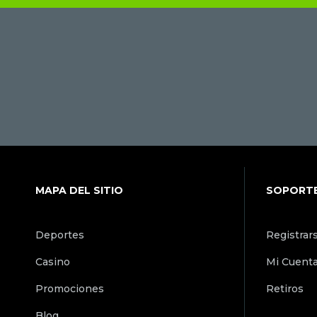
MAPA DEL SITIO
SOPORTE
Deportes
Registrar
Casino
Mi Cuent
Promociones
Retiros
Blog