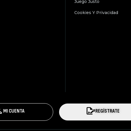
Juego Justo
Cookies Y Privacidad
MI CUENTA
REGÍSTRATE