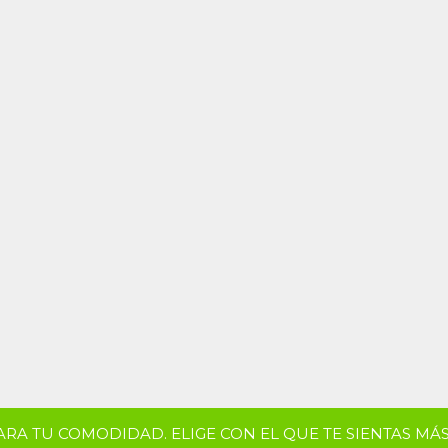
RA TU COMODIDAD. ELIGE CON EL QUE TE SIENTAS M