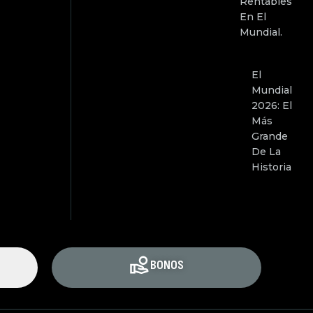
Rentables
En El
Mundial.
El
Mundial
2026: El
Más
Grande
De La
Historia
BONOS