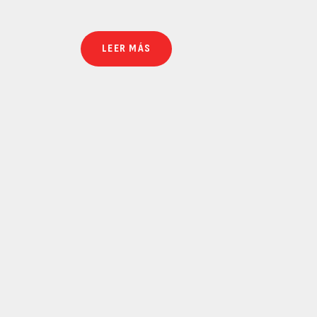
LEER MÁS